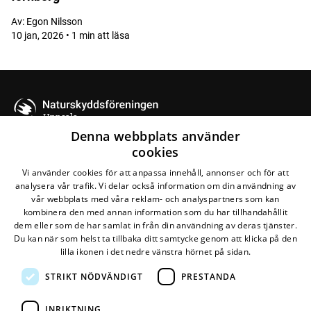
Av:
Egon Nilsson
10 jan, 2026 • 1 min att läsa
Uppsala
Denna webbplats använder
cookies
Kontakta oss
Vi använder cookies för att anpassa innehåll, annonser och för att
analysera vår trafik. Vi delar också information om din användning av
Naturskyddsföreningen Uppsala
vår webbplats med våra reklam- och analyspartners som kan
kombinera den med annan information som du har tillhandahållit
Maila oss
dem eller som de har samlat in från din användning av deras tjänster.
Du kan när som helst ta tillbaka ditt samtycke genom att klicka på den
lilla ikonen i det nedre vänstra hörnet på sidan.
STRIKT NÖDVÄNDIGT
PRESTANDA
Den här webbplatsen drivs av
Glesys AB
med
Bra
Miljöval-märkt
el från
Falkenberg Energi
INRIKTNING