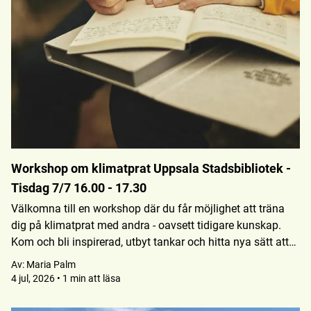
Workshop om klimatprat Uppsala Stadsbibliotek -
Tisdag 7/7 16.00 - 17.30
Välkomna till en workshop där du får möjlighet att träna
dig på klimatprat med andra - oavsett tidigare kunskap.
Kom och bli inspirerad, utbyt tankar och hitta nya sätt att
prata om klimatet i vardagen. Ingen föranmälan krävs. Det
Av:
Maria Palm
bjuds givetvis på fika!
4 jul, 2026 • 1 min att läsa