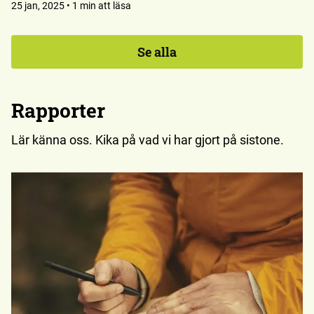
miljövänlig konsumtion.
25 jan, 2025 • 1 min att läsa
Se alla
Rapporter
Lär känna oss. Kika på vad vi har gjort på sistone.