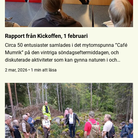
Rapport från Kickoffen, 1 februari
Circa 50 entusiaster samlades i det mytomspunna ”Café
Mumrik” på den vintriga söndagseftermiddagen, och
diskuterade aktiviteter som kan gynna naturen i och
omkring Uppsala. Intressanta presentationer följdes av
2 mar, 2026 • 1 min att läsa
livliga diskussioner runt borden i lokalen.