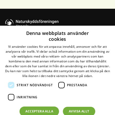
Uppsala
Denna webbplats använder
cookies
Kontakta oss
Vi använder cookies för att anpassa innehåll, annonser och för att
analysera vår trafik. Vi delar också information om din användning av
Naturskyddsföreningen Uppsala
vår webbplats med våra reklam- och analyspartners som kan
kombinera den med annan information som du har tillhandahållit
Maila oss
dem eller som de har samlat in från din användning av deras tjänster.
Du kan när som helst ta tillbaka ditt samtycke genom att klicka på den
lilla ikonen i det nedre vänstra hörnet på sidan.
STRIKT NÖDVÄNDIGT
PRESTANDA
Den här webbplatsen drivs av
Glesys AB
med
Bra
Miljöval-märkt
el från
Falkenberg Energi
INRIKTNING
©
2026
Naturskyddsföreningen
Om personuppgifter
ACCEPTERA ALLA
AVVISA ALLT