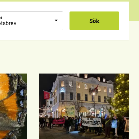
ri
Sök