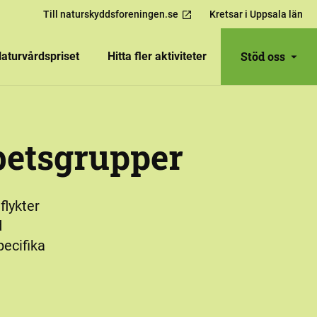
Till naturskyddsforeningen.se
Kretsar i Uppsala län
Stöd oss
aturvårdspriset
Hitta fler aktiviteter
betsgrupper
flykter
d
ecifika