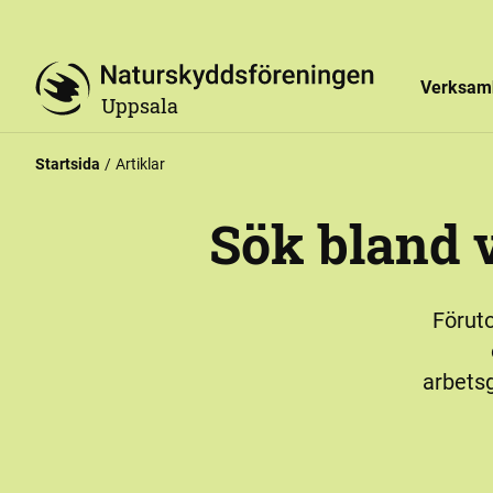
Verksam
Uppsala
Startsida
Artiklar
Sök bland 
Föruto
arbets